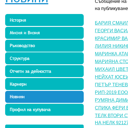
Съобщение на о
на публикуване 
История
БАРИЯ СМАИЛО
ГЕОРГИ ВАСИЛ
Мисия и Визия
КРАСИМИР ВАС
Ръководство
ЛИЛИЯ НИКИФО
МАРИНКА АТАН
Структура
МАРИЯНА СТОЙ
МИХАИЛ ЦВЕТК
Отчети за дейността
НЕЙХАТ ЮСЕИН
Кариери
ПЕТЪР ТЕНЕВ 
РИП-2019 ЕООД
Новини
РУМЯНА ДИМИТ
СПИКА ФЕРИ Е
Профил на купувача
ТЕЛК ВТОРИ С
НА НЕЛК 92127