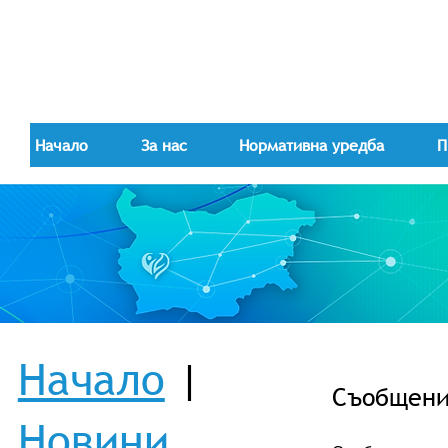
Начало
За нас
Нормативна уредба
П
Начало
|
Съобщениe
Новини