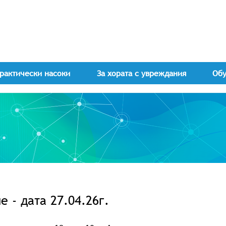
рактически насоки
За хората с увреждания
Об
 - дата 27.04.26г.