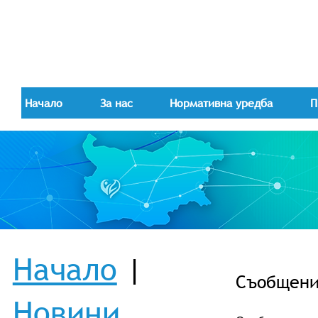
Начало
За нас
Нормативна уредба
П
Начало
|
Съобщениe
Новини