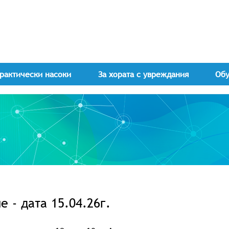
рактически насоки
За хората с увреждания
Об
 - дата 15.04.26г.