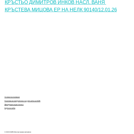
КРЪСТЬО ДИМИТРОВ ИНКОВ НАСЛ. ВАНЯ 
КРЪСТЕВА МИЦОВА ЕР НА НЕЛК 90140/12.01.26
Контакти
Лични данни
Антикорупция
Електронни услуги
Информационна база данни
Кариери
Условия за ползване
Политика за поверителност на уеб сайта на НЕЛК
Декларация за достъпност
Карта на сайта
© 2023 НЕЛК. Всички права запазени