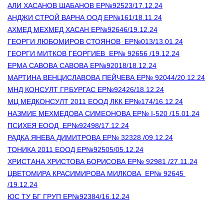
АЛИ ХАСАНОВ ШАБАНОВ ЕР№92523/17.12.24
АНДЖИ СТРОЙ ВАРНА ООД ЕР№161/18.11.24
АХМЕД МЕХМЕД ХАСАН ЕР№92646/19.12.24
ГЕОРГИ ЛЮБОМИРОВ СТОЯНОВ  ЕР№013/13.01.24
ГЕОРГИ МИТКОВ ГЕОРГИЕВ  ЕР№ 92656 /19.12.24
ЕРМА САВОВА САВОВА ЕР№92018/18.12.24
МАРТИНА ВЕНЦИСЛАВОВА ПЕЙЧЕВА ЕР№ 92044/20.12.24
МНД КОНСУЛТ ГР.БУРГАС ЕР№92426/18.12.24
МЦ МЕДКОНСУЛТ 2011 ЕООД ЛКК ЕР№174/16.12.24
НАЗМИЕ МЕХМЕДОВА СИМЕОНОВА ЕР№ I-520 /15.01.24
ПСИХЕЯ ЕООД  ЕР№92498/17.12.24
РАДКА ЯНЕВА ДИМИТРОВА ЕР№ 32328 /09.12.24
ТОНИКА 2011 ЕООД ЕР№92505/05.12.24
ХРИСТАНА ХРИСТОВА БОРИСОВА ЕР№ 92981 /27.11.24
ЦВЕТОМИРА КРАСИМИРОВА МИЛКОВА  ЕР№ 92645 
/19.12.24
ЮС ТУ БГ ГРУП ЕР№92384/16.12.24