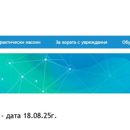
рактически насоки
За хората с увреждания
Об
 дата 18.08.25г.