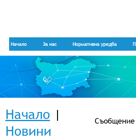
Начало
За нас
Нормативна уредба
П
Начало
|
Съобщениe -
Новини