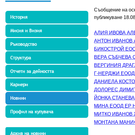
Съобщение на осн
История
публикуване 18.08
Мисия и Визия
АЛИЯ ИВОВА АЛЕ
АНТОН ИВАНОВ А
Ръководство
БИКОСТРОЙ ЕООД
ВЕРА СЪБЧЕВА С
Структура
ВЕРГИНИЯ ДРАГА
Отчети за дейността
Г-НЕРДЖИ ЕООД Е
ДАНИЕЛА КОСТОВ
Кариери
ДОЛОРЕС ДИМИТР
Новини
ЙОНКА СТАНЕВА 
МИНА ЕООД ЕР НА
Профил на купувача
МИТКО ИВАНОВ Ж
МОНТАНА МАНИФЕ
Архив на новини