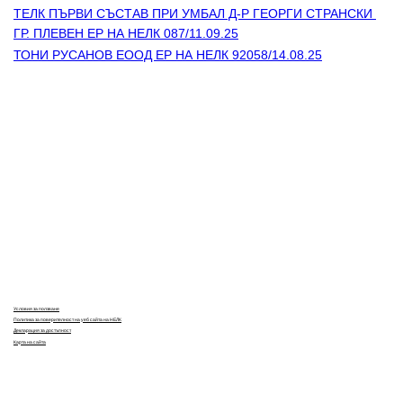
ТЕЛК ПЪРВИ СЪСТАВ ПРИ УМБАЛ Д-Р ГЕОРГИ СТРАНСКИ 
ГР. ПЛЕВЕН ЕР НА НЕЛК 087/11.09.25
ТОНИ РУСАНОВ ЕООД ЕР НА НЕЛК 92058/14.08.25
Контакти
Лични данни
Антикорупция
Електронни услуги
Информационна база данни
Кариери
Условия за ползване
Политика за поверителност на уеб сайта на НЕЛК
Декларация за достъпност
Карта на сайта