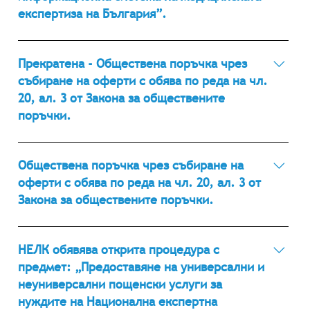
експертиза на България”.
09.04.2019 г.
Прекратена - Обществена поръчка чрез
събиране на оферти с обява по реда на чл.
20, ал. 3 от Закона за обществените
поръчки.
29.03.2019 г. Обществена поръчка чрез събиране
на оферти с обява по реда на чл. 20, ал. 3 от
Обществена поръчка чрез събиране на
закона за обществените поръчки с предмет:
оферти с обява по реда на чл. 20, ал. 3 от
„Осигуряване на разширено системно
Закона за обществените поръчки.
следгаранционно поддържане на програмен
продукт „Единна информационна система на
30.03.2018 г. Обществена поръчка чрез събиране
медицинската експертиза на България”
на оферти с обява по реда на чл. 20, ал. 3 от
НЕЛК обявява открита процедура с
Закона за обществените поръчки, с предмет:
предмет: „Предоставяне на универсални и
„Осигуряване на разширено системно
неуниверсални пощенски услуги за
следгаранционно поддържане на програмен
нуждите на Национална експертна