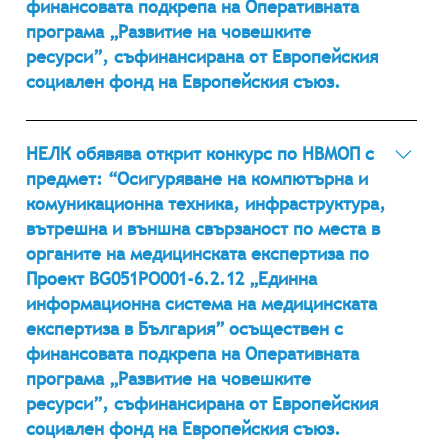
финансовата подкрепа на Оперативната
чрез контролиран достъп да предоставя
програма „Развитие на човешките
информация на всички заинтересовани страни –
ресурси”, съфинансирана от Европейския
институции и граждани. Номер в Регистъра на
социален фонд на Европейския съюз.
обществените поръчки на Агенцията за обществени
поръчки (АОП) 02755-2012-0003 ЛИНК в АОП
02.04.2012 г. Номер в Регистъра на обществените
поръчки на Агенцията за обществени поръчки
НЕЛК обявява открит конкурс по НВМОП с
(АОП) 02755-2012-0002 ЛИНК в АОП
предмет: “Осигуряване на компютърна и
комуникационна техника, инфраструктура,
вътрешна и външна свързаност по места в
органите на медицинската експертиза по
Проект BG051PO001-6.2.12 „Единна
информационна система на медицинската
експертиза в България” осъществен с
финансовата подкрепа на Оперативната
програма „Развитие на човешките
ресурси”, съфинансирана от Европейския
социален фонд на Европейския съюз.