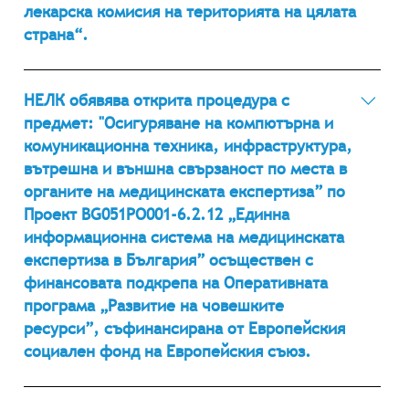
продукт „Единна информационна система на
лекарска комисия на територията на цялата
медицинската експертиза в България".
страна“.
17.02.2014 г. Номер в Регистъра на обществените
поръчки на Агенцията за обществени поръчки
НЕЛК обявява открита процедура с
(АОП) 02755-2014-0001 ЛИНК в АОП
предмет: "Осигуряване на компютърна и
комуникационна техника, инфраструктура,
вътрешна и външна свързаност по места в
органите на медицинската експертиза” по
Проект BG051PO001-6.2.12 „Единна
информационна система на медицинската
експертиза в България” осъществен с
финансовата подкрепа на Оперативната
програма „Развитие на човешките
ресурси”, съфинансирана от Европейския
социален фонд на Европейския съюз.
28.03.2013 г. Номер в Регистъра на обществените