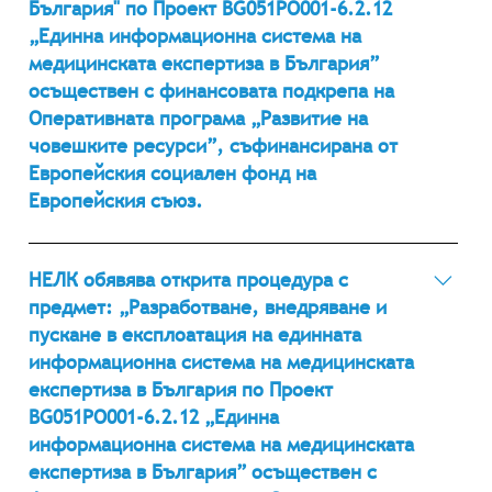
България" по Проект BG051PO001-6.2.12
„Единна информационна система на
медицинската експертиза в България”
осъществен с финансовата подкрепа на
Оперативната програма „Развитие на
човешките ресурси”, съфинансирана от
Европейския социален фонд на
Европейския съюз.
13.08.2012 г. Разработване, внедряване и пускане в
експлоатация на информационни системи в
НЕЛК обявява открита процедура с
Националната експертна лекарска комисия (НЕЛК),
предмет: „Разработване, внедряване и
Регионалните картотеки за медицински експертиза
пускане в експлоатация на единната
(РКМЕ) и Териториалните експертни лекарски
информационна система на медицинската
комисии (ТЕЛК), като по този начин ще бъде
експертиза в България по Проект
изградена интегрирана информационна система на
BG051PO001-6.2.12 „Единна
медицинската експертиза в България и
информационна система на медицинската
централизиран регистър на гражданите, преминали
експертиза в България” осъществен с
през системата на медицинската експертиза, който