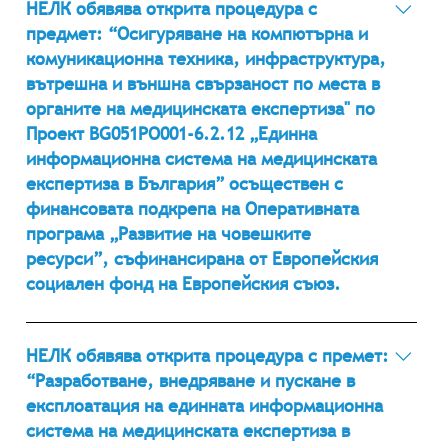
поръчки на Агенцията за обществени поръчки
НЕЛК обявява открита процедура с
(АОП) 02755-2013-0001 ЛИНК в АОП
предмет: “Осигуряване на компютърна и
комуникационна техника, инфраструктура,
вътрешна и външна свързаност по места в
органите на медицинската експертиза" по
Проект BG051PO001-6.2.12 „Единна
информационна система на медицинската
експертиза в България” осъществен с
финансовата подкрепа на Оперативната
програма „Развитие на човешките
ресурси”, съфинансирана от Европейския
социален фонд на Европейския съюз.
30.08.2012 г. Номер в Регистъра на обществените
поръчки на Агенцията за обществени поръчки
НЕЛК обявява открита процедура с премет:
(АОП) 02755-2012-0004 ЛИНК в АОП
“Разработване, внедряване и пускане в
експлоатация на единната информационна
система на медицинската експертиза в