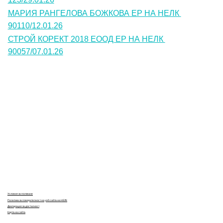
МАРИЯ РАНГЕЛОВА БОЖКОВА ЕР НА НЕЛК 
90110/12.01.26
СТРОЙ КОРЕКТ 2018 ЕООД ЕР НА НЕЛК 
90057/07.01.26
Контакти
Лични данни
Антикорупция
Електронни услуги
Информационна база данни
Кариери
Условия за ползване
Политика за поверителност на уеб сайта на НЕЛК
Декларация за достъпност
Карта на сайта