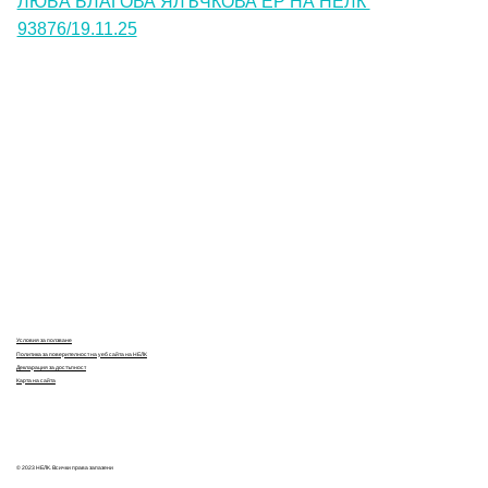
ЛЮБА БЛАГОВА ЯЛЪЧКОВА ЕР НА НЕЛК 
93876/19.11.25
Контакти
Лични данни
Антикорупция
Електронни услуги
Информационна база данни
Кариери
Условия за ползване
Политика за поверителност на уеб сайта на НЕЛК
Декларация за достъпност
Карта на сайта
© 2023 НЕЛК. Всички права запазени