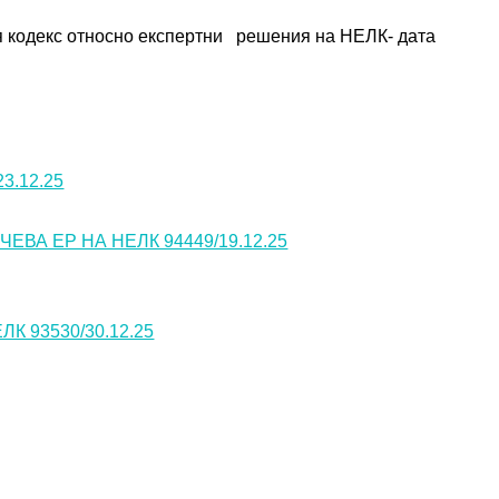
 кодекс относно експертни   решения на НЕЛК- дата 
3.12.25
А ЕР НА НЕЛК 94449/19.12.25
 93530/30.12.25