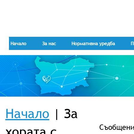
Начало
За нас
Нормативна уредба
П
Начало
| За
Съобщениe
хората с