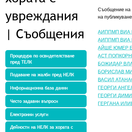
Съобщение на о
увреждания
на публикуване 
| Съобщения
АИППМП ВИА Е
АИППМП ВИА Е
АЙШЕ ЮМЕР БЕ
Процедура по освидетелстване
АСТ ПОПКОРН 
пред ТЕЛК
БОЖИДАР ВЛА
БОРИСЛАВ МИТ
Подаване на жалби пред НЕЛК
ВАСИЛ АТАНАС
Информационна база данни
ГЕОРГИ АНГЕЛ
ГЕОРГИ ДИМИТ
Често задавни въпроси
ГЕРГАНА ИЛИЕ
Електронни услуги
Дейности на НЕЛК за хората с