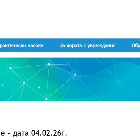
рактически насоки
За хората с увреждания
Об
 - дата 04.02.26г.