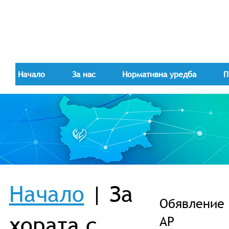
Начало
За нас
Нормативна уредба
П
Начало
| За
Обявление 
хората с
АР