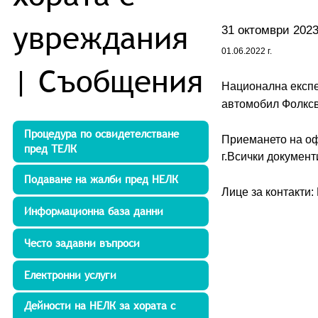
увреждания
31 октомври 2023 
01.06.2022 г.
| Съобщения
Национална експе
автомобил Фолксва
Процедура по освидетелстване
Приемането на оф
пред ТЕЛК
г.Всички документ
Подаване на жалби пред НЕЛК
Лице за контакти:
Информационна база данни
Често задавни въпроси
Електронни услуги
Дейности на НЕЛК за хората с