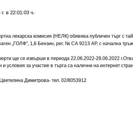
г. в 22:01:03 ч.
ртна лекарска комисия (НЕЛК) обявява публичен търг с та
ген „ГОЛФ“, 1,6 Бензин, рег. № СА 9213 АР, с начална тръж
ерти ще се извърши в периода 22.06.2022-28.06.2022 г.Отв
и и условия за участие в търга са налични на интернет стр
 Цветелина Димитрова- тел. 02/8053912