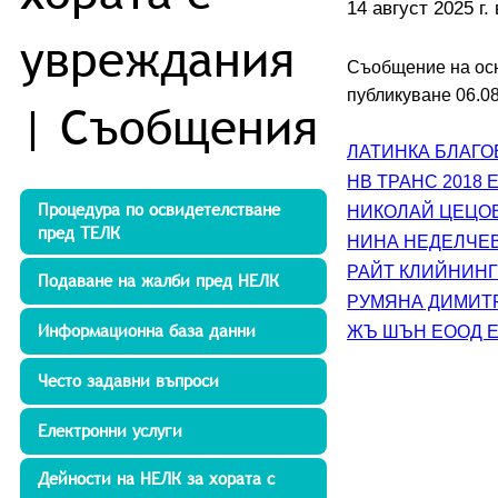
14 август 2025 г. 
увреждания
Съобщение на осн
публикуване 06.08
| Съобщения
ЛАТИНКА БЛАГОЕ
НВ ТРАНС 2018 Е
Процедура по освидетелстване
НИКОЛАЙ ЦЕЦОВ 
пред ТЕЛК
НИНА НЕДЕЛЧЕВА
РАЙТ КЛИЙНИНГ 
Подаване на жалби пред НЕЛК
РУМЯНА ДИМИТРО
Информационна база данни
ЖЪ ШЪН ЕООД ЕР
Често задавни въпроси
Електронни услуги
Дейности на НЕЛК за хората с