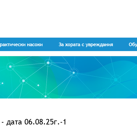
рактически насоки
За хората с увреждания
Об
 дата 06.08.25г.-1