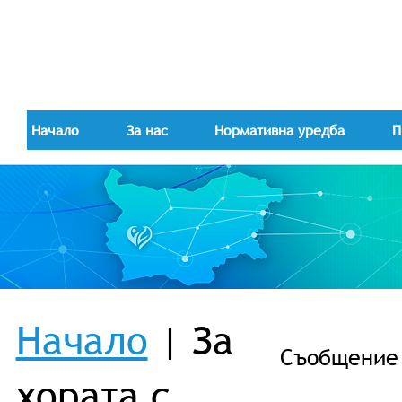
Начало
За нас
Нормативна уредба
П
Начало
| За
Съобщениe -
хората с