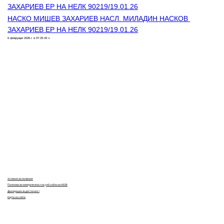
ЗАХАРИЕВ ЕР НА НЕЛК 90219/19.01.26
НАСКО МИШЕВ ЗАХАРИЕВ НАСЛ. МИЛАДИН НАСКОВ 
ЗАХАРИЕВ ЕР НА НЕЛК 90219/19.01.26
6 февруари 2026 г. в 07:25:43 ч.
Контакти
Лични данни
Антикорупция
Електронни услуги
Информационна база данни
Кариери
Условия за ползване
Политика за поверителност на уеб сайта на НЕЛК
Декларация за достъпност
Карта на сайта