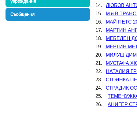
увреждания
14.   
ЛЮБОВ АНТО
15.   
М и В ТРАНС
Съобщения
16.   
МАЙ ПЕТС 20
17.   
МАРТИН АНГЕ
18.   
МЕБЕЛЕН ДОМ
19.  
 МЕРТИН МЕТ
20.   
МИЛУШ ДИМИ
21.   
МУСТАФА ХЮС
22.   
НАТАЛИЯ ГРЕ
23.   
СТОЯНКА ПЕТ
24.   
СТРАДИК ООД
25.	
ТЕМЕНУЖКА 
26.	
АНИГЕР СТР