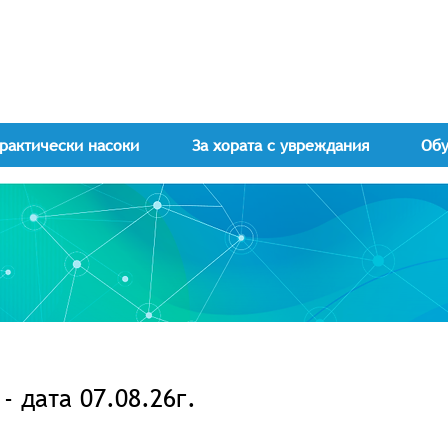
рактически насоки
За хората с увреждания
Об
 дата 07.08.26г.