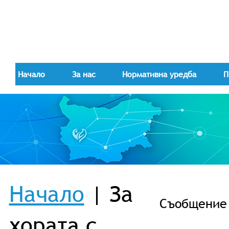
Начало
За нас
Нормативна уредба
П
Начало
| За
Съобщениe -
хората с