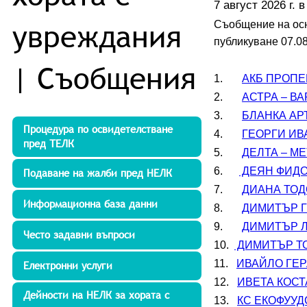
7 август 2026 г. в
увреждания
Съобщение на осн
публикуване 07.08
| Съобщения
1.       
АКБ ПРОПЕР
2.       
АСТРА – ВА
3.       
БЛАНКА АРТ
Процедура по освидетелстване
4.       
ГЕОРГИ ИВА
пред ТЕЛК
5.       
ДЕЛТА – МЕ
6.      
 ДЕЯН ФИДО
Подаване на жалби пред НЕЛК
7.       
ДИАНА ТОДО
Информационна база данни
8.       
ДИМИТЪР ГЕ
9.       
ДИМИТЪР ЛЮ
Често задавни въпроси
10.  
 ДИМИТЪР ТО
11.   
ИВАЙЛО ГЕРА
Електронни услуги
12.   
ИВЕТА КОСТА
Дейности на НЕЛК за хората с
13.   
КС ЕКОФУУДС