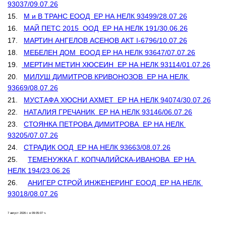
93037/09.07.26
15.   
М и В ТРАНС ЕООД  ЕР НА НЕЛК 93499/28.07.26
16.   
МАЙ ПЕТС 2015  ООД  ЕР НА НЕЛК 191/30.06.26
17.   
МАРТИН АНГЕЛОВ АСЕНОВ АКТ I-6796/10.07.26
18.   
МЕБЕЛЕН ДОМ  ЕООД ЕР НА НЕЛК 93647/07.07.26
19.  
 МЕРТИН МЕТИН ХЮСЕИН  ЕР НА НЕЛК 93114/01.07.26
20.   
МИЛУШ ДИМИТРОВ КРИВОНОЗОВ  ЕР НА НЕЛК 
93669/08.07.26
21.   
МУСТАФА ХЮСНИ АХМЕТ  ЕР НА НЕЛК 94074/30.07.26
22.   
НАТАЛИЯ ГРЕЧАНИК  ЕР НА НЕЛК 93146/06.07.26
23.   
СТОЯНКА ПЕТРОВА ДИМИТРОВА  ЕР НА НЕЛК 
93205/07.07.26
24.   
СТРАДИК ООД  ЕР НА НЕЛК 93663/08.07.26
25.	
ТЕМЕНУЖКА Г. КОПЧАЛИЙСКА-ИВАНОВА  ЕР НА 
НЕЛК 194/23.06.26
26.	
АНИГЕР СТРОЙ ИНЖЕНЕРИНГ ЕООД  ЕР НА НЕЛК 
93018/08.07.26
7 август 2026 г. в 09:05:07 ч.