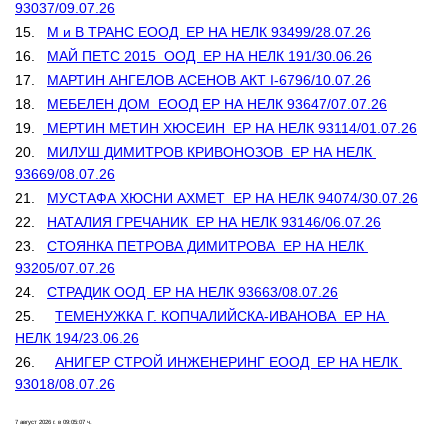
93037/09.07.26
15.   
М и В ТРАНС ЕООД  ЕР НА НЕЛК 93499/28.07.26
16.   
МАЙ ПЕТС 2015  ООД  ЕР НА НЕЛК 191/30.06.26
17.   
МАРТИН АНГЕЛОВ АСЕНОВ АКТ I-6796/10.07.26
18.   
МЕБЕЛЕН ДОМ  ЕООД ЕР НА НЕЛК 93647/07.07.26
19.  
 МЕРТИН МЕТИН ХЮСЕИН  ЕР НА НЕЛК 93114/01.07.26
20.   
МИЛУШ ДИМИТРОВ КРИВОНОЗОВ  ЕР НА НЕЛК 
93669/08.07.26
21.   
МУСТАФА ХЮСНИ АХМЕТ  ЕР НА НЕЛК 94074/30.07.26
22.   
НАТАЛИЯ ГРЕЧАНИК  ЕР НА НЕЛК 93146/06.07.26
23.   
СТОЯНКА ПЕТРОВА ДИМИТРОВА  ЕР НА НЕЛК 
93205/07.07.26
24.   
СТРАДИК ООД  ЕР НА НЕЛК 93663/08.07.26
25.	
ТЕМЕНУЖКА Г. КОПЧАЛИЙСКА-ИВАНОВА  ЕР НА 
НЕЛК 194/23.06.26
26.	
АНИГЕР СТРОЙ ИНЖЕНЕРИНГ ЕООД  ЕР НА НЕЛК 
93018/08.07.26
7 август 2026 г. в 09:05:07 ч.