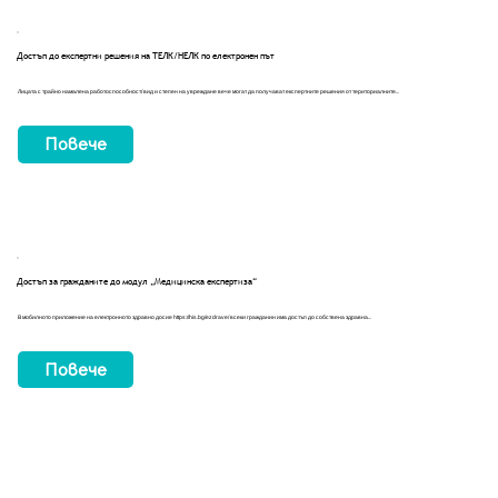
Достъп до експертни решения на ТЕЛК/НЕЛК по електронен път
Лицата с трайно намалена работоспособност/ вид и степен на увреждане вече могат да получават експертните решения от териториалните...
Повече
Достъп за гражданите до модул „Медицинска експертиза“
В мобилното приложение на електронното здравно досие
https://his.bg/ezdrave/
всеки гражданин има достъп до собствена здравна...
Повече