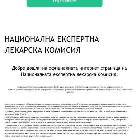
НАЦИОНАЛНА ЕКСПЕРТНА
ЛЕКАРСКА КОМИСИЯ
Добре дошли на официалната интернет страница на
Националната експертна лекарска комисия.
Националната експертна лекарска комисия (НЕЛК) е здравно заведение на бюджетна издръжка към министъра на здравеопазването.
НЕЛК осъществява експертни, контролно-методически и консултативни дейности по експертизата на работоспособността на основание чл. 25, ал. 5 от Закона за
здравето.
На интернет страницата на НЕЛК може да откриете информация за структурата и дейността на НЕЛК. Налични са връзки към нормативни документи в областта на
медицинската експертиза. Публикувана е информация относно Информационната база данни на медицинската експертиза, която НЕЛК поддържа съгласно чл. 108а от
Закона за здравето. Разяснени са процедурите по освидетелстване пред ТЕЛК и обжалване на експертни решения на ТЕЛК/НЕЛК.
Тук може да откриете подробна информация относно обучението по медицинска експертиза на лекарите от ТЕЛК, включително заявление за
включване в обучението.
НЕЛК публикува информация, свързана с правата на хората с увреждания, както и полезна информация за връзка с органите на медицинската
експертиза: Регионалните картотеки на медицинската експертиза (РКМЕ), Териториалните експертни лекарски комисии (ТЕЛК), Лекарските
консултативни комисии (ЛКК) и др. в областите на своята компетентност и нормативни задължения.
Специално място е отделено на процеса на медицинската експертиза в България, като са публикувани и практически насоки и разяснения на НЕЛК
по прилагането на основни подзаконови нормативни актове, като Наредбата за медицинската експертиза (НМЕ) и Правилника за устройството и
организацията на работа на органите на медицинската експертиза и на регионалните картотеки на медицинската експертиза (ПУОРОМЕРКМЕ).
Ще откриете подробна информация и за защита на личните данни, както и са публикувани отговори на най- често задавани въпроси относно
медицинската експертиза и друга полезна информация.