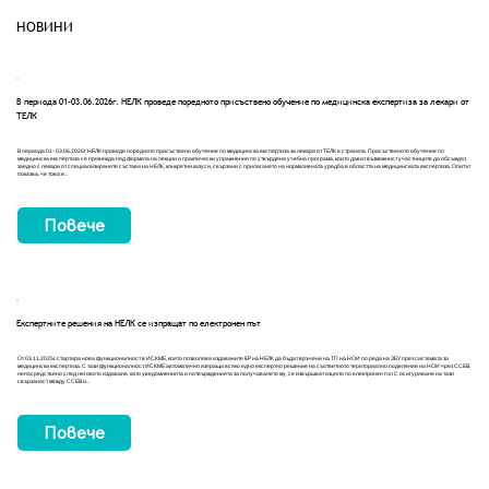
НОВИНИ
В периода 01-03.06.2026г. НЕЛК проведе поредното присъствено обучение по медицинска експертиза за лекари от
ТЕЛК
В периода 01- 03.06.2026г. НЕЛК проведе поредното присъствено обучение по медицинска експертиза за лекари от ТЕЛК в страната. Присъственото обучение по
медицинска експертиза се провежда под формата на лекции и практически упражнения по утвърдена учебна програма, които дават възможност участниците да обсъждат,
заедно с лекари от специализираните състави на НЕЛК, конкретни казуси, свързани с прилагането на нормативната уредба в областта на медицинската експертиза. Опитът
показва, че това е...
Повече
Експертните решения на НЕЛК се изпращат по електронен път
От 03.11.2025г. стартира нова функционалност в ИСКМЕ, която позволява издаваните ЕР на НЕЛК да бъдат връчени на ТП на НОИ по реда на ЗЕУ през системата за
медицинска експертиза. С тази функционалност, ИСКМЕ автоматично изпраща всяко едно експертно решение на съответното териториално поделение на НОИ чрез ССЕВ,
непосредствено след неговото издаване, като уведомленията и потвържденията за получаването му, се извършват изцяло по електронен път. С осигуряване на тази
свързаност между ССЕВ и...
Повече