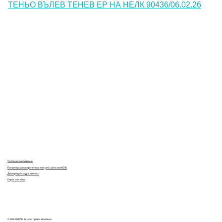
ТЕНЬО ВЪЛЕВ ТЕНЕВ ЕР НА НЕЛК 90436/06.02.26
Контакти
Лични данни
Антикорупция
Електронни услуги
Информационна база данни
Кариери
Условия за ползване
Политика за поверителност на уеб сайта на НЕЛК
Декларация за достъпност
Карта на сайта
© 2023 НЕЛК. Всички права запазени